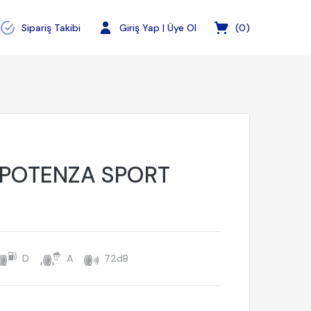
Sipariş Takibi
Giriş Yap | Üye Ol
(
0
)
 POTENZA SPORT
D
A
72dB