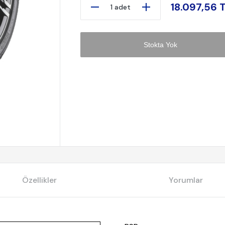
18.097,56 
1 adet
Stokta Yok
Özellikler
Yorumlar