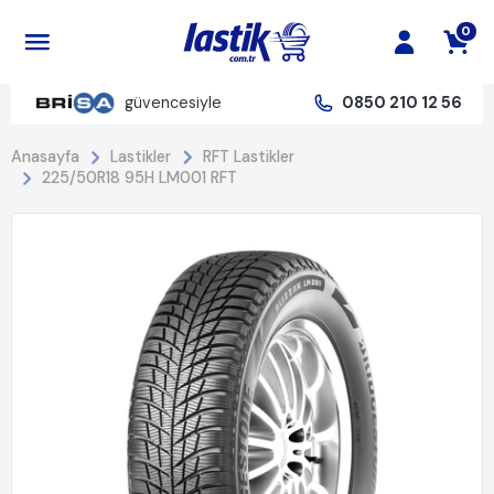
0
güvencesiyle
0850 210 12 56
Anasayfa
Lastikler
RFT Lastikler
225/50R18 95H LM001 RFT
%22 İndirim