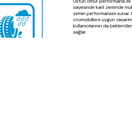
Üstün ömür performansı ile 
sayesinde karlı zeminde müke
zemin performansını sunar. P
otomobillere uygun tasarımı 
kullanıcılarının da beklenti
sağlar.