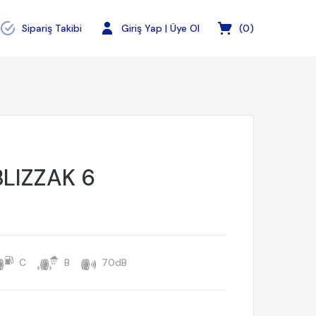
Sipariş Takibi
Giriş Yap | Üye Ol
(
0
)
BLIZZAK 6
C
B
70dB