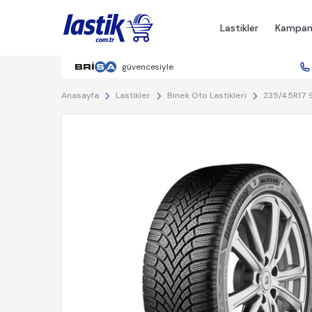
Lastikler
Kampan
güvencesiyle
Anasayfa
235/45R17 9
Lastikler
Binek Oto Lastikleri
İndirim: %22.00