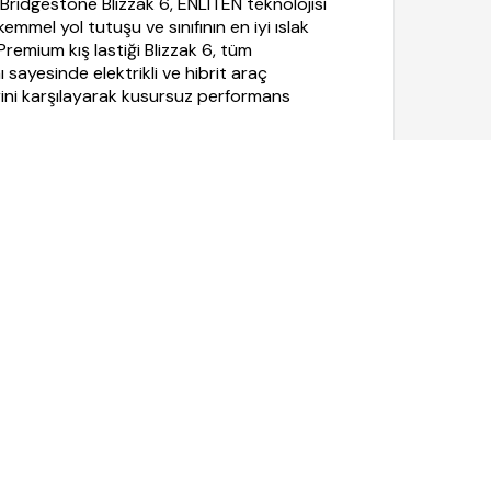
Bridgestone Blizzak 6, ENLITEN teknolojisi
mmel yol tutuşu ve sınıfının en iyi ıslak
remium kış lastiği Blizzak 6, tüm
sayesinde elektrikli ve hibrit araç
lerini karşılayarak kusursuz performans