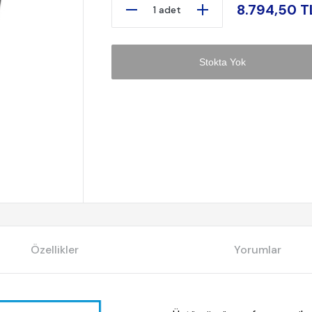
8.794,50 T
1 adet
Stokta Yok
Özellikler
Yorumlar