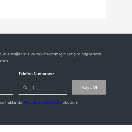
avantajlarımız ve tekliflerimiz için iletişim bilgilerinizi
çelim.
Telefon Numaranız
Kayıt Ol
mesi hakkında
Aydınlatma Metni'ni
okudum.