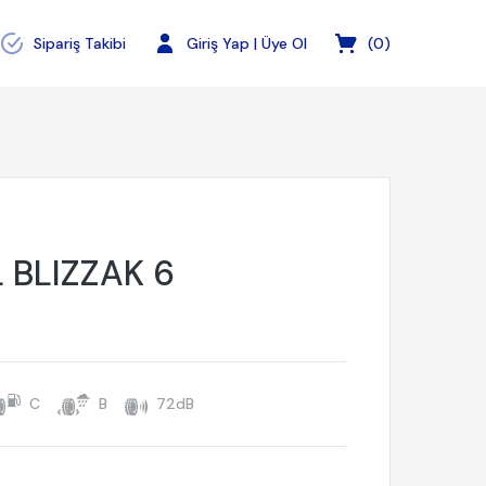
Sipariş Takibi
Giriş Yap | Üye Ol
(
0
)
 BLIZZAK 6
C
B
72dB