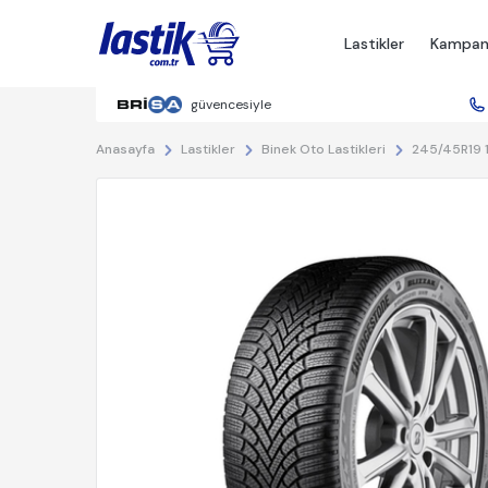
Lastikler
Kampan
güvencesiyle
Anasayfa
245/45R19 
Lastikler
Binek Oto Lastikleri
%22 İndirim