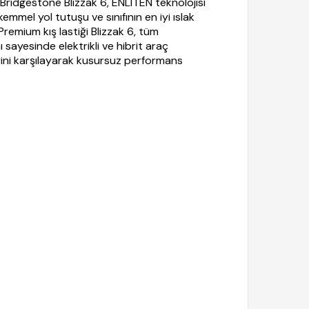
Bridgestone Blizzak 6, ENLITEN teknolojisi
mmel yol tutuşu ve sınıfının en iyi ıslak
remium kış lastiği Blizzak 6, tüm
sayesinde elektrikli ve hibrit araç
lerini karşılayarak kusursuz performans