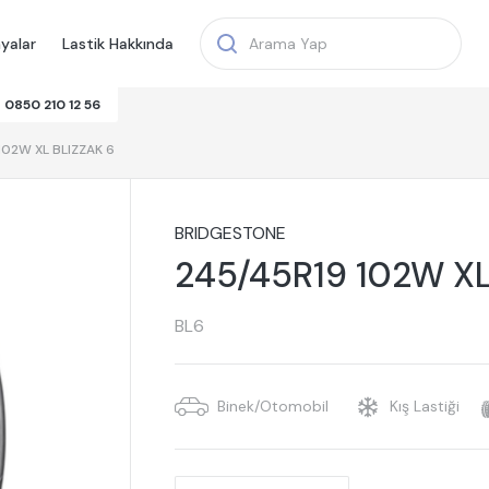
yalar
Lastik Hakkında
0850 210 12 56
102W XL BLIZZAK 6
BRIDGESTONE
245/45R19 102W XL
BL6
Binek/Otomobil
Kış Lastiği