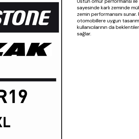
Üstün ömür performansı ile 
sayesinde karlı zeminde müke
zemin performansını sunar. P
otomobillere uygun tasarımı 
kullanıcılarının da beklenti
sağlar.