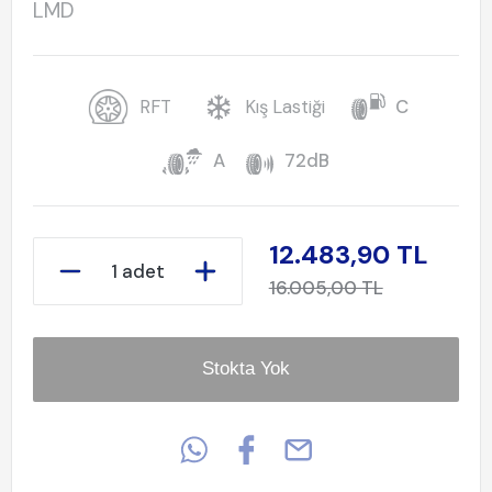
LMD
RFT
Kış Lastiği
C
A
72dB
12.483,90 TL
1 adet
16.005,00 TL
Stokta Yok