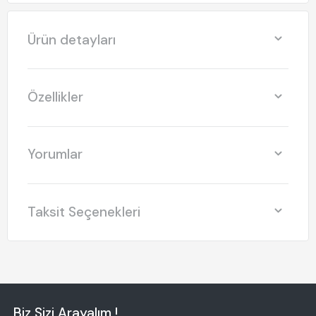
Ürün detayları
Özellikler
Yorumlar
Taksit Seçenekleri
Biz Sizi Arayalım !