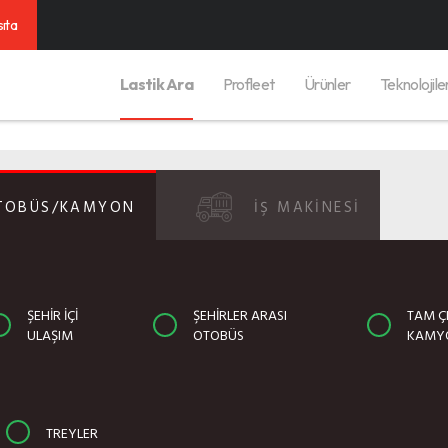
sıta
Lastik Ara
Profleet
Ürünler
Teknolojile
TOBÜS/KAMYON
İŞ MAKİNESİ
ŞEHIR İÇI
ŞEHIRLER ARASI
TAM ÇE
ULAŞIM
OTOBÜS
KAMY
TREYLER