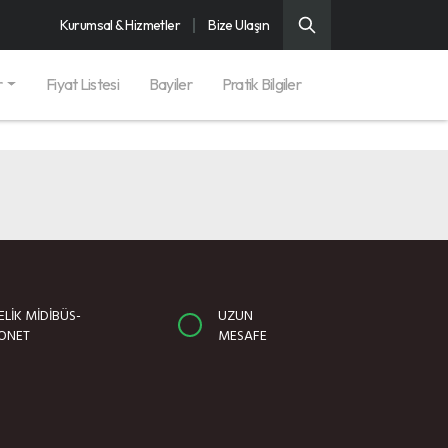
Kurumsal & Hizmetler
Bize Ulaşın
r
Fiyat Listesi
Bayiler
Pratik Bilgiler
LIK MIDIBÜS-
UZUN
ONET
MESAFE