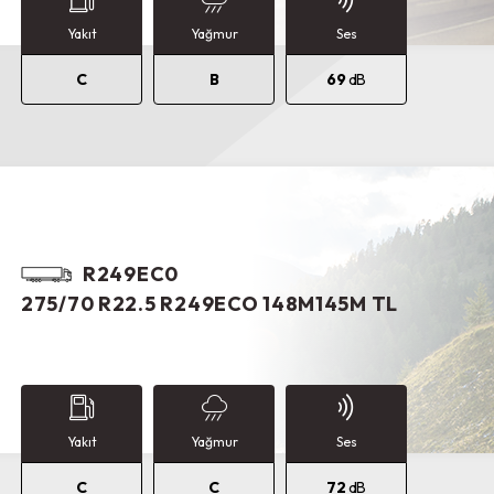
Yakıt
Yağmur
Ses
C
B
69
dB
R249EC0
275/70 R22.5 R249ECO 148M145M TL
Yakıt
Yağmur
Ses
C
C
72
dB