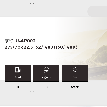
U-AP002
275/70R22.5 152/148J (150/148K)
Yakıt
Yağmur
Ses
B
B
69
dB