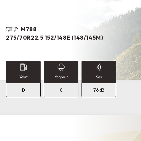
M788
275/70R22.5 152/148E (148/145M)
Yakıt
Yağmur
Ses
D
C
76
dB