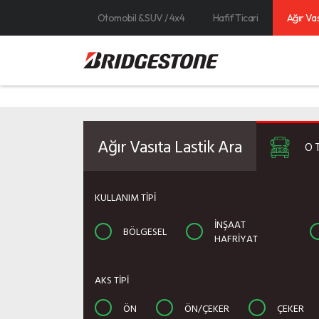
Otomobil & SUV / 4x4
Hafif Ticari
Ağır Va
Ağır Vasıta Lastik Ara
O
KULLANIM TİPİ
İNŞAAT
BÖLGESEL
HAFRIYAT
AKS TİPİ
ÖN
ÖN/ÇEKER
ÇEKER