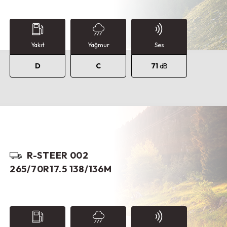
Yakıt
Yağmur
Ses
D
C
71
dB
R-STEER 002
265/70R17.5 138/136M