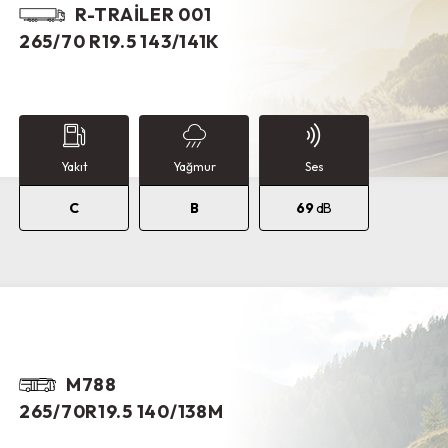
R-TRAILER 001
265/70 R19.5 143/141K
Yakıt
Yağmur
Ses
C
B
69
dB
M788
265/70R19.5 140/138M