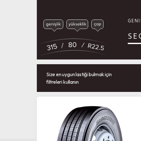
GENİ
SE
Size en uygun lastiği bulmak için
filtreleri kullanın