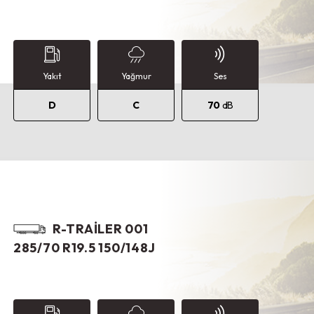
Yakıt
Yağmur
Ses
D
C
70
dB
R-TRAILER 001
285/70 R19.5 150/148J