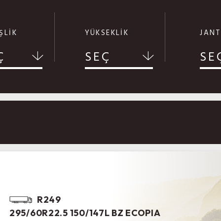
ŞLİK
YÜKSEKLİK
JANT
Ç
SEÇ
SE
R249
295/60R22.5 150/147L BZ ECOPIA