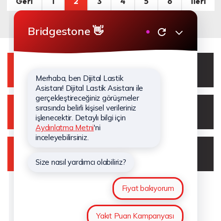
Geri
1
2
3
4
5
6
İleri
WhatsApp Destek Hattı
0850 210 43 00
Müşteri İletişim Merkezi
0850 210 43 00
Dijital Lastik Asistanı
Bridgestone’u Takip Edin