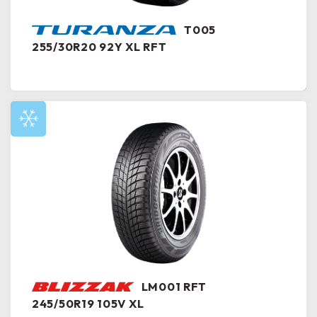
T005
255/30R20 92Y XL RFT
LM001 RFT
245/50R19 105V XL