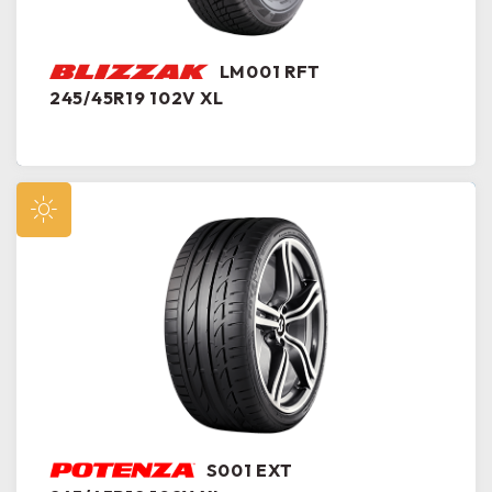
LM001 RFT
245/45R19 102V XL
S001 EXT