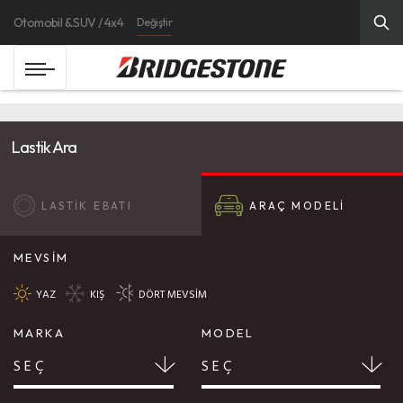
Otomobil & SUV / 4x4
Değiştir
Lastik Ara
LASTİK EBATI
ARAÇ MODELİ
MEVSİM
YAZ
KIŞ
DÖRT MEVSİM
MARKA
MODEL
SEÇ
SEÇ