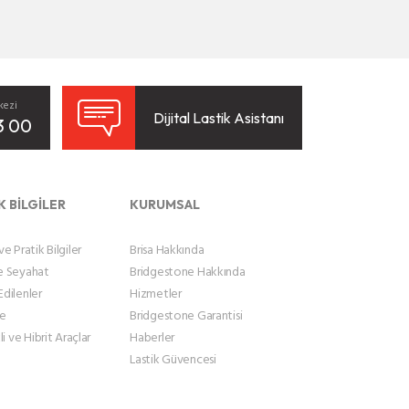
kezi
Dijital Lastik Asistanı
3 00
K BİLGİLER
KURUMSAL
e Pratik Bilgiler
Brisa Hakkında
e Seyahat
Bridgestone Hakkında
dilenler
Hizmetler
le
Bridgestone Garantisi
li ve Hibrit Araçlar
Haberler
Lastik Güvencesi