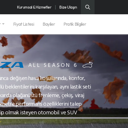
Kurumsal & Hizmetler
Bize Ulaşın
r
Fiyat Listesi
Bayiler
Pratik Bilgiler
ALL SEASON 6
nca değişen hava koşullarında, konfor,
ü beklentilerini karşılayan, aynı lastik seti
 karda olağanüstü frenleme, çekiş, viraj
ometre performans özelliklerini talep
hip olmak isteyen otomobil ve SUV