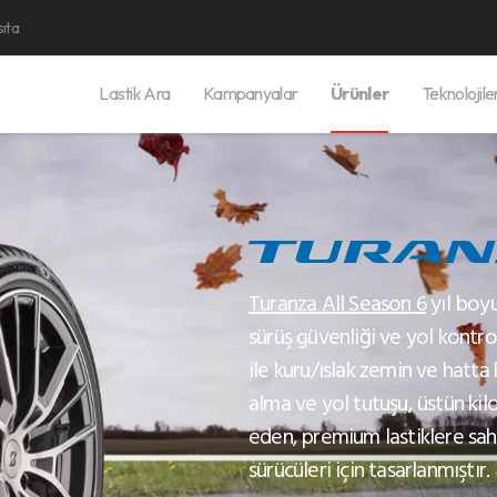
sıta
Lastik Ara
Kampanyalar
Ürünler
Teknolojile
Turanza All Season 6
yıl boyu
sürüş güvenliği ve yol kontrol
ile kuru/ıslak zemin ve hatta
alma ve yol tutuşu, üstün kil
eden, premium lastiklere sa
sürücüleri için tasarlanmıştır.