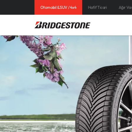
Otomobil & SUV / 4x4
Hafif Ticari
Ağır Va