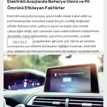
Elektrikli Araçlarda Batarya Ömrü ve Pil
Ömrünü Etkileyen Faktörler
Elektrikli araçlarda batarya, aracın kalbi olarak kabul edilir ve
performansından menziline kadar birçok özelliği doğrudan
etkiler. Batarya ömrü, yalnızca aracın ne kadar süre verimli
çalışacağını değil, aynı zamanda uzun vadeli kullanım maliyetlerini
de belirler. Sürüş alışkanlıkları, şarj etme yöntemleri, sıcaklık
koşulları ve bakım uygulamaları gibi pek çok faktör pil ömrünü
İNCELE
etkileyebilir. Bu nedenle bataryanın sağlığını korumak, elektrikli
araç sahipleri için hem performans hem de maliyet açısından kritik
öneme sahiptir.