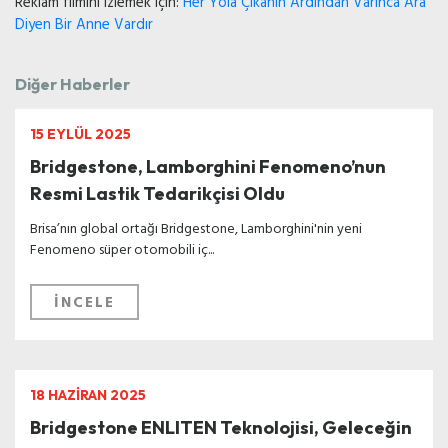
Reklam filmini izlemek için:
Her Yola Çıkanın Ardından Varınca Ara
Diyen Bir Anne Vardır
Diğer Haberler
15 EYLÜL 2025
Bridgestone, Lamborghini Fenomeno’nun
Resmi Lastik Tedarikçisi Oldu
Brisa’nın global ortağı Bridgestone, Lamborghini'nin yeni
Fenomeno süper otomobili iç...
İNCELE
18 HAZİRAN 2025
Bridgestone ENLITEN Teknolojisi, Geleceğin