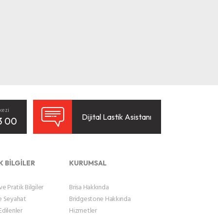
kezi
Dijital Lastik Asistanı
3 00
K BİLGİLER
KURUMSAL
e Pratik Bilgiler
Brisa Hakkında
e Seyahat
Bridgestone Hakkında
dilenler
Hizmetler