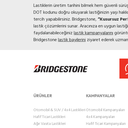
Lastiklerin üretim tarihini bilmek hem güvenli sür
DOT kodunu doğru okuyarak lastiğinizin yaşı hakkında
tercih yapabilirsiniz. Bridgestone,
“Kusursuz Per
lastik çözümlerini sunar. Aracınıza en uygun lastiğ
faydalanabileceğiniz
lastik kampanyalarını
görüntül
Bridgestone
lastik bayilerini
ziyaret ederek uzman d
ÜRÜNLER
KAMPANYALAR
Otomobil & SUV / 4x4 Lastikleri
Otomobil Kampanyaları
Hafif Ticari Lastikleri
4x4 Kampanyaları
Ağır Vasıta Lastikleri
Hafif Ticari Kampanyaları