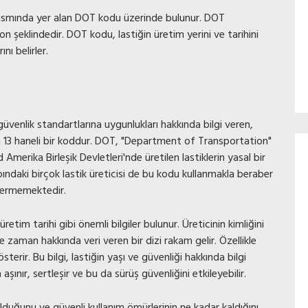
ak kısmında yer alan DOT kodu üzerinde bulunur. DOT
 şeklindedir. DOT kodu, lastiğin üretim yerini ve tarihini
ını belirler.
güvenlik standartlarına uygunlukları hakkında bilgi veren,
da 13 haneli bir koddur. DOT, "Department of Transportation"
Amerika Birleşik Devletleri'nde üretilen lastiklerin yasal bir
apındaki birçok lastik üreticisi de bu kodu kullanmakla beraber
stermemektedir.
retim tarihi gibi önemli bilgiler bulunur. Üreticinin kimliğini
 ve zaman hakkında veri veren bir dizi rakam gelir. Özellikle
sterir. Bu bilgi, lastiğin yaşı ve güvenliği hakkında bilgi
şınır, sertleşir ve bu da sürüş güvenliğini etkileyebilir.
duğunu ve güvenli kullanım ömürlerinin ne kadar kaldığını