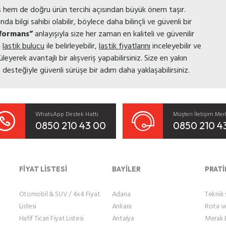
üş hem de doğru ürün tercihi açısından büyük önem taşır.
 bilgi sahibi olabilir, böylece daha bilinçli ve güvenli bir
formans”
anlayışıyla size her zaman en kaliteli ve güvenilir
i
lastik bulucu
ile belirleyebilir,
lastik fiyatlarını
inceleyebilir ve
eyerek avantajlı bir alışveriş yapabilirsiniz. Size en yakın
esteğiyle güvenli sürüşe bir adım daha yaklaşabilirsiniz.
WhatsApp Destek Hattı
Müşteri İletişim Mer
0850 210 43 00
0850 210 4
FİYAT LİSTESİ
BAYİLER
PRATİ
Otomobil & SUV / 4x4 Fiyat
Adana
Teknik v
Listesi
Ankara
Rota v
Hafif Ticari Fiyat Listesi
Antalya
Merak E