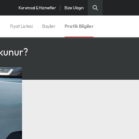
Kurumsal & Hizmetler
Bize Ulaşın
Fiyat Listesi
Bayiler
Pratik Bilgiler
Okunur?