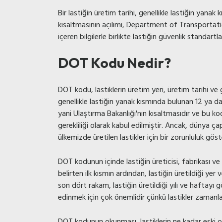
Bir lastiğin üretim tarihi, genellikle lastiğin yan
kısaltmasının açılımı, Department of Transportation
içeren bilgilerle birlikte lastiğin güvenlik standartlar
DOT Kodu Nedir?
DOT kodu, lastiklerin üretim yeri, üretim tarihi ve 
genellikle lastiğin yanak kısmında bulunan 12 ya 
yani Ulaştırma Bakanlığı'nın kısaltmasıdır ve bu kod 
gerekliliği olarak kabul edilmiştir. Ancak, dünya ç
ülkemizde üretilen lastikler için bir zorunluluk gö
DOT kodunun içinde lastiğin üreticisi, fabrikası ve ü
belirten ilk kısmın ardından, lastiğin üretildiği yer
son dört rakam, lastiğin üretildiği yılı ve haftayı gö
edinmek için çok önemlidir çünkü lastikler zamanla a
DOT kodunun okunması, lastiklerin ne kadar eski ol