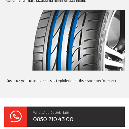
konumlandırması, kızaklama riskini en aza indirir.
Kusursuz yol tutuşu ve hassas tepkilerle eksiksiz spor performansı
WhatsApp Destek Hattı
0850 210 43 00