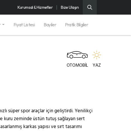
Kurumsal & Hizmetler
Bize Ulaşın
r
Fiyat Listesi
Bayiler
Pratik Bilgiler
OTOMOBİL
YAZ
ı süper spor araçlar için geliştirdi. Yenilikçi
ve kuru zeminde üstün tutuş sağlayan sert
asarlanmış karkas yapısı ve sırt tasarımı