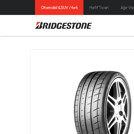
Otomobil & SUV / 4x4
Hafif Ticari
Ağır Va