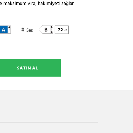
le maksimum viraj hakimiyeti sağlar.
Ses
72
dB
SATIN AL