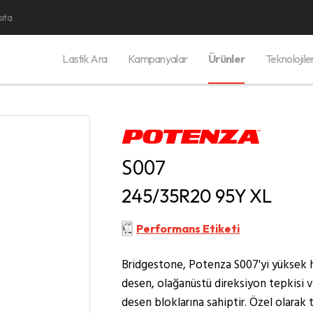
sıta
Lastik Ara
Kampanyalar
Ürünler
Teknolojile
S007
245/35R20 95Y XL
Performans Etiketi
Bridgestone, Potenza S007'yi yüksek hızl
desen, olağanüstü direksiyon tepkisi 
desen bloklarına sahiptir. Özel olarak t