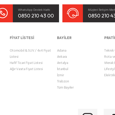
WhatsApp Destek Hattı
Müşteri İletişim Mer
0850 210 43 00
0850 210 4
FİYAT LİSTESİ
BAYİLER
PRATİ
Otomobil & SUV / 4x4 Fiyat
Adana
Teknik v
Listesi
Ankara
Rota v
Hafif Ticari Fiyat Listesi
Antalya
Merak E
Ağır Vasıta Fiyat Listesi
İstanbul
Lifesty
İzmir
Elektrik
Trabzon
Tüm Bayiler