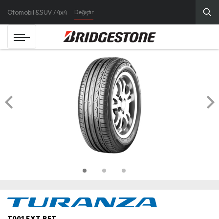
Otomobil & SUV / 4x4
Değiştir
T001 EXT RFT