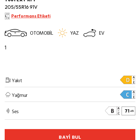
205/55R16 91V
Performans Etiketi
OTOMOBİL
YAZ
EV
1
Yakıt
Yağmur
Ses
71
dB
BAYİ BUL