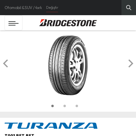
Otomobil & SUV / 4x4
Değiştir
T001 RFT RFT