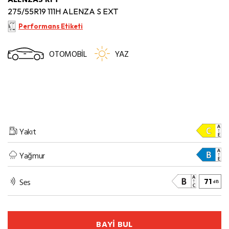
275/55R19 111H ALENZA S EXT
Performans Etiketi
OTOMOBİL
YAZ
Yakıt
Yağmur
Ses
71
dB
BAYİ BUL