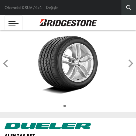
Otomobil & SUV / 4x4
Değiştir
ALENZAS RFT