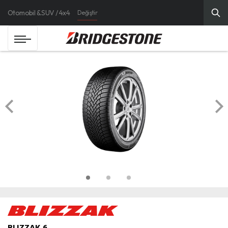
Otomobil & SUV / 4x4
Değiştir
BLIZZAK 6