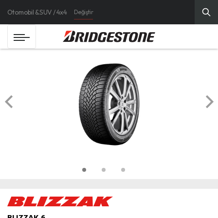
Otomobil & SUV / 4x4
Değiştir
BLIZZAK 6