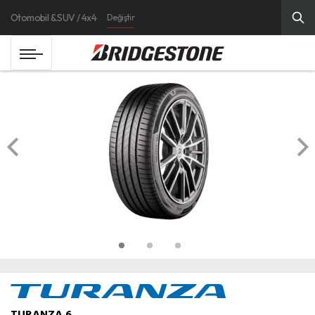
Otomobil & SUV / 4x4
Değiştir
TURANZA 6