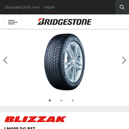
Otomobil & SUV / 4x4
Değiştir
LM005 DG RFT