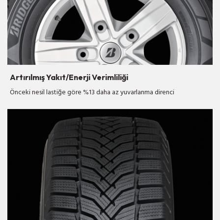
Artırılmış Yakıt/Enerji Verimliliği
Önceki nesil lastiğe göre %13 daha az yuvarlanma direnci