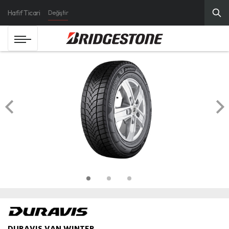
Hafif Ticari
Değiştir
DURAVIS VAN WINTER