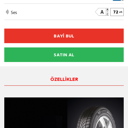
Ses
72
dB
BAYİ BUL
SATIN AL
ÖZELLİKLER