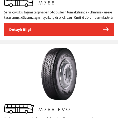
M788
Şehir içi yolcu taşımacılığı yapan otobüslerin tüm akslarında kullanılmak üzere
tasarlanmış, düzensiz aşınmaya karşı dirençli, uzun ömürlü dört mevsim lastiktir.
Detaylı Bilgi
M788 EVO