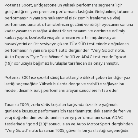
Potenza Sport, Bridgestone'un yüksek performans segmenti için
geliştirdiği en yeni premium performans lastiğidir. Geliştirilmiş tutunma
performansının yanı sıra mükemmel ıslak zemin frenleme ve viraj
performansı sunarak otomobilinizin gücünü ve sürüş heyecanını sonuna
kadar yaşamanızı sağlar. Asimetrik sırt tasarımı ve optimize edilmiş
karkas yapısı, kontrollü viraj alma hissini ve artırılmış direksiyon
hassasiyetini en üst seviyeye çıkarır. TÜV SÜD testlerinde doğrulanan
performansının yanı sıra sport auto dergisinden "Very Good" notu,
Auto Express "Tyre Test Winner" ödülü ve ADAC testlerinde "good
(1.9)" sonucuyla bağımsız kuruluşlar tarafından da onaylanmıştır.
Potenza S001 ise sportif sürüş karakteriyle dikkat çeken bir diğer yaz
lastiği seçeneğidir. Yüksek hızlarda denge ve stabilite sağlayan bu
model, dinamik sürüş performansı arayan sürücülere hitap eder.
Turanza T005, zorlu sürüş koşulları karşısında özellikle yağmurlu
günlerde kusursuz performans için tasarlanmıştır. Islak zeminde fren ve
viraj değerlendirmesinde sınıfının en iyi performansını sunar. ADAC
testlerinde "good (2.3)" sonucu alan ve Auto Motor Sport dergisinden
"Very Good" notu kazanan T005, güvenilir bir yaz lastiği seçeneğidir.