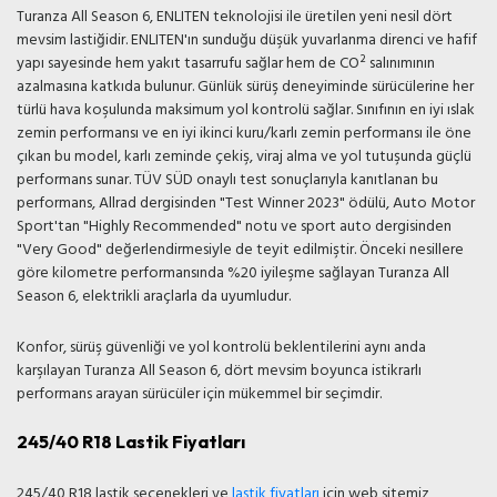
Turanza All Season 6, ENLITEN teknolojisi ile üretilen yeni nesil dört
mevsim lastiğidir. ENLITEN'ın sunduğu düşük yuvarlanma direnci ve hafif
yapı sayesinde hem yakıt tasarrufu sağlar hem de CO² salınımının
azalmasına katkıda bulunur. Günlük sürüş deneyiminde sürücülerine her
türlü hava koşulunda maksimum yol kontrolü sağlar. Sınıfının en iyi ıslak
zemin performansı ve en iyi ikinci kuru/karlı zemin performansı ile öne
çıkan bu model, karlı zeminde çekiş, viraj alma ve yol tutuşunda güçlü
performans sunar. TÜV SÜD onaylı test sonuçlarıyla kanıtlanan bu
performans, Allrad dergisinden "Test Winner 2023" ödülü, Auto Motor
Sport'tan "Highly Recommended" notu ve sport auto dergisinden
"Very Good" değerlendirmesiyle de teyit edilmiştir. Önceki nesillere
göre kilometre performansında %20 iyileşme sağlayan Turanza All
Season 6, elektrikli araçlarla da uyumludur.
Konfor, sürüş güvenliği ve yol kontrolü beklentilerini aynı anda
karşılayan Turanza All Season 6, dört mevsim boyunca istikrarlı
performans arayan sürücüler için mükemmel bir seçimdir.
245/40 R18 Lastik Fiyatları
245/40 R18 lastik seçenekleri ve
lastik fiyatları
için web sitemiz