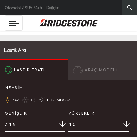
Otomobil & SUV / 4x4
Değiştir
Lastik Ara
LASTİK EBATI
ARAÇ MODELİ
MEVSİM
YAZ
KIŞ
DÖRT MEVSİM
GENİŞLİK
YÜKSEKLİK
245
40