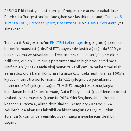
245/40 R18 ebat yaz lastikleri için Bridgestone ailesine bakabilirsiniz.
Bu ebatta Bridgestone'un öne çıkan yaz lastikleri arasında
Turanza 6
,
Turanza T005
,
Potenza Sport
,
Potenza S001
ve
T005 DriveGuard
yer
almaktadır.
Turanza 6, Bridgestone'un
ENLITEN teknolojisi
ile geliştirdiği premium
bir performans lastiğidir. ENLITEN sayesinde lastik ağırlığında %20'ye
varan azalma ve yuvarlanma direncinde %30'a varan iyileşme elde
edilirken, güvenlik ve sürüş performansından hiçbir ödün verilmez.
Sınıfının en iyi ıslak zemin viraj manevra kabiliyeti ve mükemmel ıslak
zemin düz gidiş kararlılığı sunan Turanza 6, önceki nesil Turanza T005'e
kıyasla kilometre performansında %22 iyileşme ve yuvarlanma
direncinde %4 iyileşme sağlar. TÜV SÜD onaylı test sonuçlarıyla
kanıtlanan bu üstün performans, Auto Bild yaz lastiği testlerinde de üst
sıralarda yer almasını sağlamıştır. 2024 Yılın Seçilmiş Ürünü ödülünü
kazanan Turanza 6, Allrad dergisinden Exemplary 2023 ve 2024
ödüllerini de almıştır. Elektrikli ve hibrit araçlarla da uyumlu olan
Turanza 6, konfor ve verimlilik odaklı sürüş arayanlar için ideal bir
seçimdir.