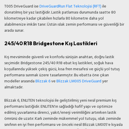
T005 DriveGuard ise
DriveGuard
Run Flat Teknolojisi (RFT)
ile
donatılmış bir yaz lastiğidir. Lastik patlaması durumunda saatte 80
kilometreye kadar çıkabilen hızlarla 80 kilometre daha yol
alabilmenize imkân tanır. Üstün ıslak zemin performansı ve güvenliği bir
arada sunar.
245/40 R18 Bridgestone Kış Lastikleri
Kış mevsiminde güvenli ve konforlu sürüşün anahtarı, doğru lastik
seçimidir. Bridgestone 245/40 R18 ebat kış lastikleri, soğuk hava
koşullarında yüksek çekiş gücü, kısa fren mesafesi ve güçlü yol tutuş
performansı sunmak üzere tasarlanmıştır. Bu ebatta öne çıkan
modeller arasında
Blizzak 6
ve
Blizzak LM005 DriveGuard
yer
almaktadır.
Blizzak 6, ENLITEN teknolojisi ile geliştirilmiş yeni nesil premium kış
performans lastiğidir. ENLITEN'ın sağladığı hafif yapı ve optimize
edilmiş yuvarlanma direnci, yakıt/enerji verimliliğini artırırken lastik
ömrünü de uzatır. Karlı zeminde mükemmel yol tutuşu, ıslak zeminde
sınıfının en iyi fren performansı ve önceki nesil Blizzak LM005'e kıyasla