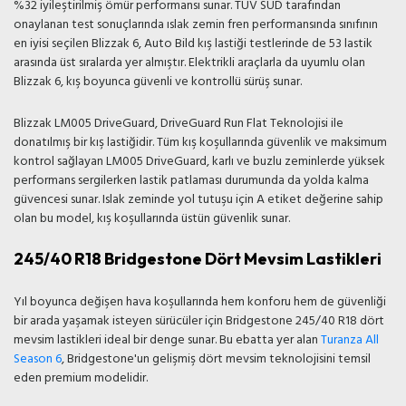
%32 iyileştirilmiş ömür performansı sunar. TÜV SÜD tarafından
onaylanan test sonuçlarında ıslak zemin fren performansında sınıfının
en iyisi seçilen Blizzak 6, Auto Bild kış lastiği testlerinde de 53 lastik
arasında üst sıralarda yer almıştır. Elektrikli araçlarla da uyumlu olan
Blizzak 6, kış boyunca güvenli ve kontrollü sürüş sunar.
Blizzak LM005 DriveGuard, DriveGuard Run Flat Teknolojisi ile
donatılmış bir kış lastiğidir. Tüm kış koşullarında güvenlik ve maksimum
kontrol sağlayan LM005 DriveGuard, karlı ve buzlu zeminlerde yüksek
performans sergilerken lastik patlaması durumunda da yolda kalma
güvencesi sunar. Islak zeminde yol tutuşu için A etiket değerine sahip
olan bu model, kış koşullarında üstün güvenlik sunar.
245/40 R18 Bridgestone Dört Mevsim Lastikleri
Yıl boyunca değişen hava koşullarında hem konforu hem de güvenliği
bir arada yaşamak isteyen sürücüler için Bridgestone 245/40 R18 dört
mevsim lastikleri ideal bir denge sunar. Bu ebatta yer alan
Turanza All
Season 6
, Bridgestone'un gelişmiş dört mevsim teknolojisini temsil
eden premium modelidir.