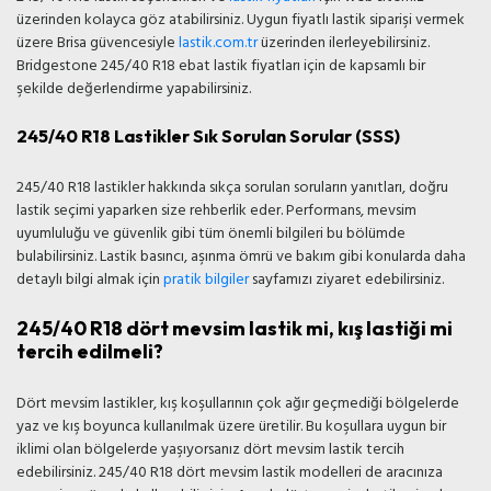
üzerinden kolayca göz atabilirsiniz. Uygun fiyatlı lastik siparişi vermek
üzere Brisa güvencesiyle
lastik.com.tr
üzerinden ilerleyebilirsiniz.
Bridgestone 245/40 R18 ebat lastik fiyatları için de kapsamlı bir
şekilde değerlendirme yapabilirsiniz.
245/40 R18 Lastikler Sık Sorulan Sorular (SSS)
245/40 R18 lastikler hakkında sıkça sorulan soruların yanıtları, doğru
lastik seçimi yaparken size rehberlik eder. Performans, mevsim
uyumluluğu ve güvenlik gibi tüm önemli bilgileri bu bölümde
bulabilirsiniz. Lastik basıncı, aşınma ömrü ve bakım gibi konularda daha
detaylı bilgi almak için
pratik bilgiler
sayfamızı ziyaret edebilirsiniz.
245/40 R18 dört mevsim lastik mi, kış lastiği mi
tercih edilmeli?
Dört mevsim lastikler, kış koşullarının çok ağır geçmediği bölgelerde
yaz ve kış boyunca kullanılmak üzere üretilir. Bu koşullara uygun bir
iklimi olan bölgelerde yaşıyorsanız dört mevsim lastik tercih
edebilirsiniz. 245/40 R18 dört mevsim lastik modelleri de aracınıza