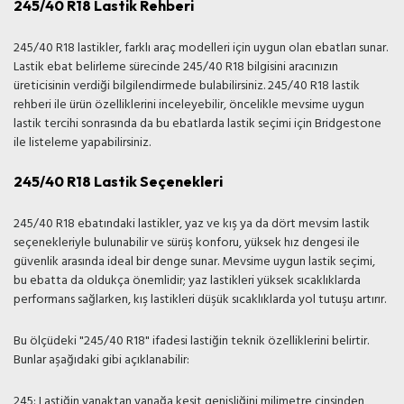
245/40 R18 Lastik Rehberi
245/40 R18 lastikler, farklı araç modelleri için uygun olan ebatları sunar.
Lastik ebat belirleme sürecinde 245/40 R18 bilgisini aracınızın
üreticisinin verdiği bilgilendirmede bulabilirsiniz. 245/40 R18 lastik
rehberi ile ürün özelliklerini inceleyebilir, öncelikle mevsime uygun
lastik tercihi sonrasında da bu ebatlarda lastik seçimi için Bridgestone
ile listeleme yapabilirsiniz.
245/40 R18 Lastik Seçenekleri
245/40 R18 ebatındaki lastikler, yaz ve kış ya da dört mevsim lastik
seçenekleriyle bulunabilir ve sürüş konforu, yüksek hız dengesi ile
güvenlik arasında ideal bir denge sunar. Mevsime uygun lastik seçimi,
bu ebatta da oldukça önemlidir; yaz lastikleri yüksek sıcaklıklarda
performans sağlarken, kış lastikleri düşük sıcaklıklarda yol tutuşu artırır.
Bu ölçüdeki "245/40 R18" ifadesi lastiğin teknik özelliklerini belirtir.
Bunlar aşağıdaki gibi açıklanabilir:
245: Lastiğin yanaktan yanağa kesit genişliğini milimetre cinsinden