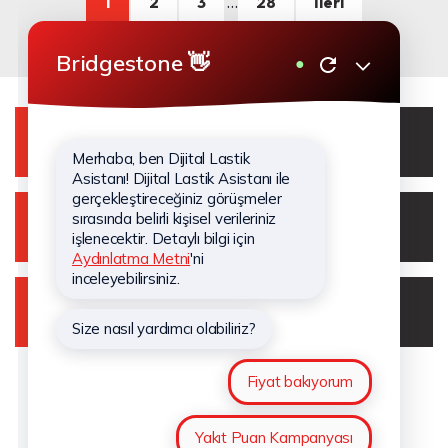
1
2
3
...
28
İleri
WhatsApp Destek Hattı
0850 210 43 00
Müşteri İletişim Merkezi
0850 210 43 00
Dijital Lastik Asistanı
Bridgestone’u Takip Edin