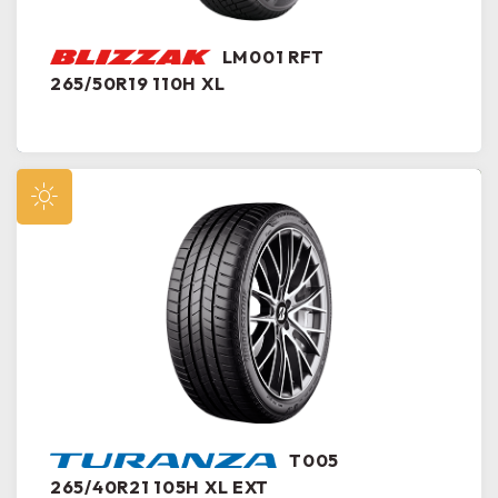
LM001 RFT
265/50R19 110H XL
T005
265/40R21 105H XL EXT