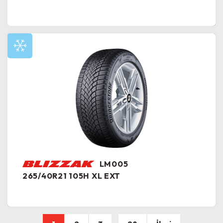
LM005
265/40R21 105H XL EXT