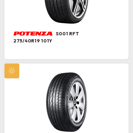
S001 RFT
275/40R19 101Y