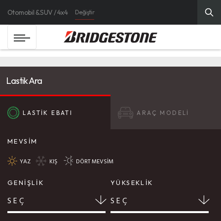
Otomobil & SUV / 4x4
Değiştir
Lastik Ara
LASTİK EBATI
ARAÇ MODELİ
MEVSİM
YAZ
KIŞ
DÖRT MEVSİM
GENİŞLİK
YÜKSEKLİK
SEÇ
SEÇ