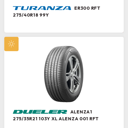
ER300 RFT
275/40R18 99Y
ALENZA1
275/35R21 103Y XL ALENZA 001 RFT